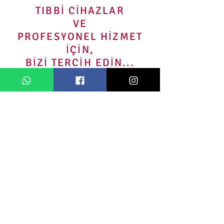
TIBBİ CİHAZLAR
VE
PROFESYONEL HİZMET
İÇİN,
BİZİ TERCİH EDİN...
ÜRÜN
SİPARİŞ
1350+