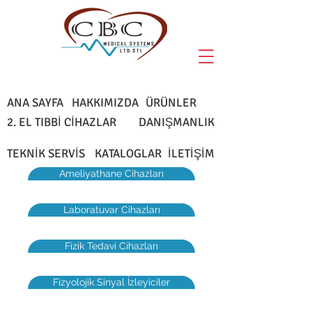
ANA SAYFA
HAKKIMIZDA
ÜRÜNLER
2. EL TIBB
İ CİHAZLAR
DANIŞMANLIK
TEKNİK SERVİS
KATA
LOGLAR
İLETİŞ
İM
Ameliyathane Cihazları
Laboratuvar Cihazları
Fizik Tedavi Cihazları
Fizyolojik Sinyal İzleyiciler